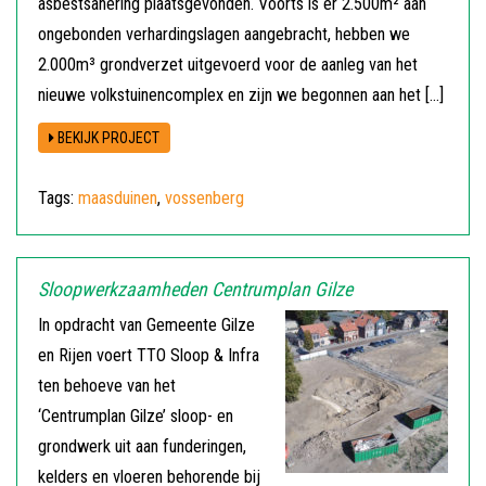
asbestsanering plaatsgevonden. Voorts is er 2.500m² aan
ongebonden verhardingslagen aangebracht, hebben we
2.000m³ grondverzet uitgevoerd voor de aanleg van het
nieuwe volkstuinencomplex en zijn we begonnen aan het […]
BEKIJK PROJECT
Tags:
maasduinen
,
vossenberg
Sloopwerkzaamheden Centrumplan Gilze
In opdracht van Gemeente Gilze
en Rijen voert TTO Sloop & Infra
ten behoeve van het
‘Centrumplan Gilze’ sloop- en
grondwerk uit aan funderingen,
kelders en vloeren behorende bij