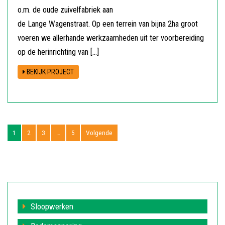
o.m. de oude zuivelfabriek aan
de Lange Wagenstraat. Op een terrein van bijna 2ha groot
voeren we allerhande werkzaamheden uit ter voorbereiding
op de herinrichting van […]
BEKIJK PROJECT
1
2
3
…
5
Volgende
Sloopwerken