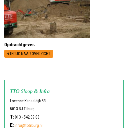
Opdrachtgever:
TERUG NAAR OVERZICHT
TTO Sloop & Infra
Lovense Kanaaldijk 53
5013 BJ Tilburg
T:
013 - 542 39 03
E:
info@ttotilburg.nl