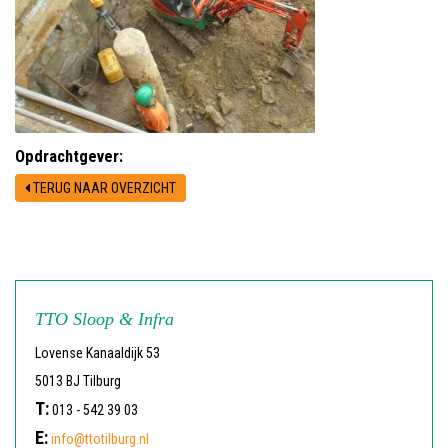
Opdrachtgever:
TERUG NAAR OVERZICHT
TTO Sloop & Infra
Lovense Kanaaldijk 53
5013 BJ Tilburg
T:
013 - 542 39 03
E:
info@ttotilburg.nl